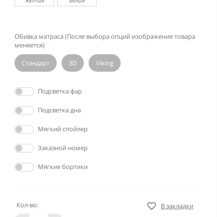
Желтый
Белый
Обивка матраса (После выбора опций изображение товара
меняется)
Стандарт
3D
Viking
Да
Подсветка фар
Да
Подсветка дна
Да
Мягкий спойлер
Да
Заказной номер
Да
Мягкие бортики
Кол-во:
В закладки