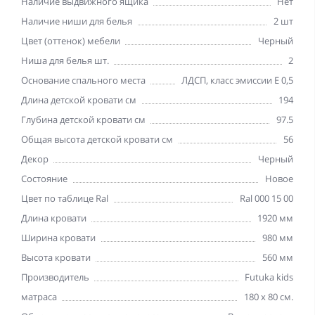
Наличие выдвижного ящика
Нет
Наличие ниши для белья
2 шт
Цвет (оттенок) мебели
Черный
Ниша для белья шт.
2
Основание спального места
ЛДСП, класс эмиссии Е 0,5
Длина детской кровати см
194
Глубина детской кровати см
97.5
Общая высота детской кровати см
56
Декор
Черный
Состояние
Новое
Цвет по таблице Ral
Ral 000 15 00
Длина кровати
1920 мм
Ширина кровати
980 мм
Высота кровати
560 мм
Производитель
Futuka kids
матраса
180 х 80 см.