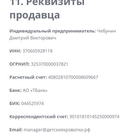
11. Реквизиты
продавца
Индивидуальный предприниматель:
Чебунин
Дмитрий Викторович
ИНН:
370605928118
ОГРНИП:
325370000037821
Расчетный счет:
40802810700008609667
Банк:
АО «ТБанк»
БИК:
044525974
Корреспондентский счет:
30101810145250000974
Email:
manager@детскиекроватки.рф