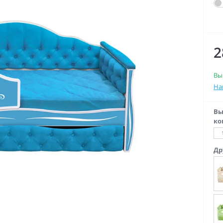
2
Вы
На
Вы
ко
Др