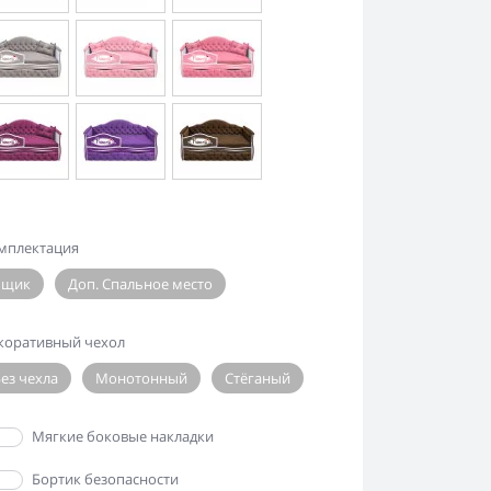
мплектация
Ящик
Доп. Спальное место
коративный чехол
ез чехла
Монотонный
Стёганый
Да
Мягкие боковые накладки
Да
Бортик безопасности