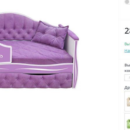
2
Вы
На
Вы
ко
Др