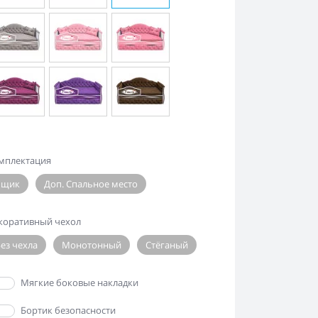
мплектация
Ящик
Доп. Спальное место
коративный чехол
ез чехла
Монотонный
Стёганый
Да
Мягкие боковые накладки
Да
Бортик безопасности