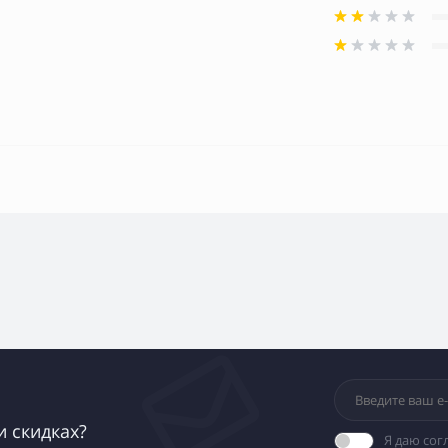
и скидках?
Я даю сог