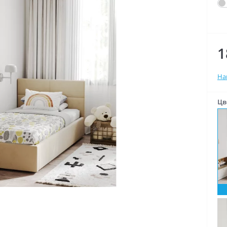
1
На
Цв