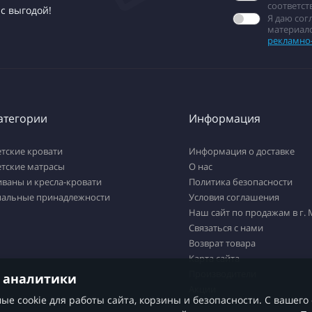
соответст
с выгодой!
Я даю со
материало
рекламно
атегории
Информация
тские кровати
Информация о доставке
етские матрасы
О нас
ваны и кресла-кровати
Политика безопасности
пальные принадлежности
Условия соглашения
Наш сайт по продажам в г.
Связаться с нами
Возврат товара
Карта сайта
Производители
и аналитики
Акции
е cookie для работы сайта, корзины и безопасности. С вашего