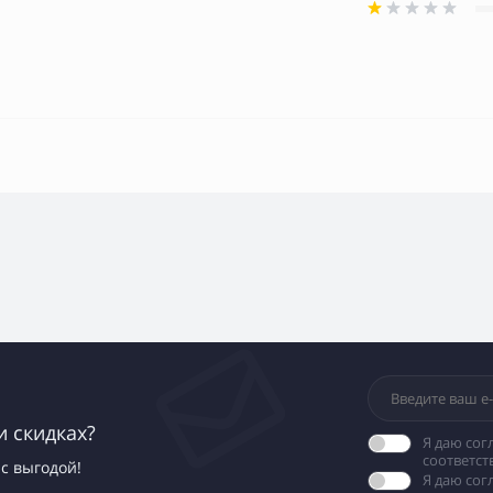
и скидках?
Я даю сог
соответст
с выгодой!
Я даю со