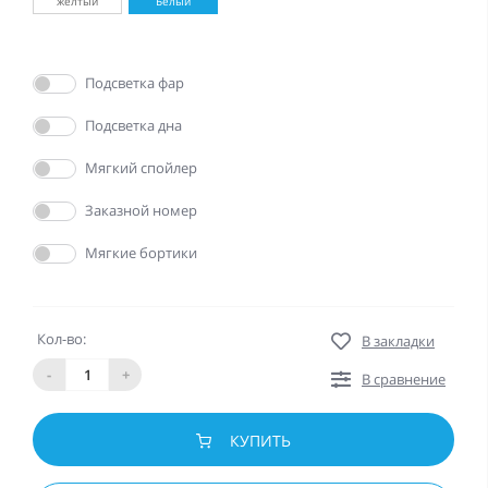
желтый
Белый
Да
Подсветка фар
Да
Подсветка дна
Да
Мягкий спойлер
Да
Заказной номер
Да
Мягкие бортики
Кол-во:
В закладки
-
+
В сравнение
КУПИТЬ