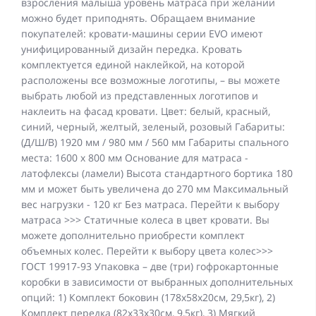
взросления малыша уровень матраса при желании
можно будет приподнять. Обращаем внимание
покупателей: кровати-машины серии EVO имеют
унифицированный дизайн передка. Кровать
комплектуется единой наклейкой, на которой
расположены все возможные логотипы, – вы можете
выбрать любой из представленных логотипов и
наклеить на фасад кровати. Цвет: белый, красный,
синий, черный, желтый, зеленый, розовый Габариты:
(Д/Ш/В) 1920 мм / 980 мм / 560 мм Габариты спального
места: 1600 х 800 мм Основание для матраса -
латофлексы (ламели) Высота стандартного бортика 180
мм и может быть увеличена до 270 мм Максимальный
вес нагрузки - 120 кг Без матраса. Перейти к выбору
матраса >>> Статичные колеса в цвет кровати. Вы
можете дополнительно приобрести комплект
объемных колес. Перейти к выбору цвета колес>>>
ГОСТ 19917-93 Упаковка – две (три) гофрокартонные
коробки в зависимости от выбранных дополнительных
опций: 1) Комплект боковин (178х58х20см, 29,5кг), 2)
Комплект передка (82х33х30см, 9,5кг), 3) Мягкий