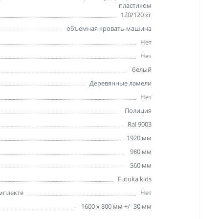
пластиком
120/120 кг
объемная кровать-машина
Нет
Нет
белый
Деревянные ламели
Нет
Полиция
Ral 9003
1920 мм
980 мм
560 мм
Futuka kids
мплекте
Нет
1600 х 800 мм +/- 30 мм