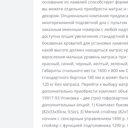
основание из ламелей способствует форм
вы можете отдельно приобрести матрас и
декором. Опционально компания предлага
многорежимной подсветкой дна с пультом 
заказным именным номером с любой надпи
доступна опция увеличения стандартной в
боковинах кроватей для установки ламеле
какой высоте должен находиться матрас к
взросления малыша уровень матраса при 
красный, синий, черный, желтый, зеленый,
Габариты спального места: 1600 х 800 мм 
стандартного бортика 180 мм и может быт
120 кг Без матраса. Перейти к выбору мат
дополнительно приобрести комплект объем
19917-93 Упаковка – две (три) гофрокарто
дополнительных опций: 1) Комплект боковин
(82х33х30см, 9,5кг), 3) Мягкий спойлер (82
ночник с сенсорным управлением 1490 р. 
спойлер с функцией подголовника 1290 р. 