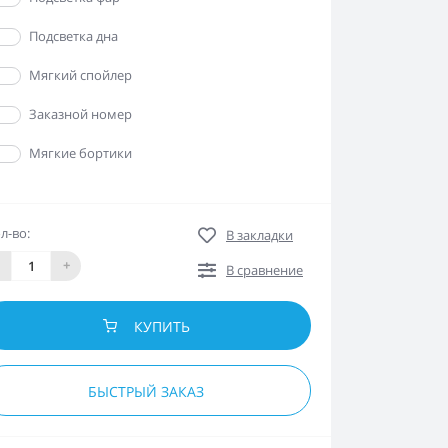
Да
Подсветка дна
Да
Мягкий спойлер
Да
Заказной номер
Да
Мягкие бортики
л-во:
В закладки
+
В сравнение
КУПИТЬ
БЫСТРЫЙ ЗАКАЗ