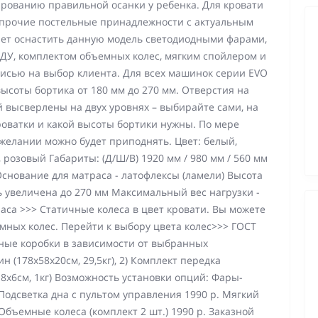
ированию правильной осанки у ребенка. Для кровати
 прочие постельные принадлежности с актуальным
ет оснастить данную модель светодиодными фарами,
ДУ, комплектом объемных колес, мягким спойлером и
сью на выбор клиента. Для всех машинок серии EVO
ысоты бортика от 180 мм до 270 мм. Отверстия на
й высверлены на двух уровнях – выбирайте сами, на
роватки и какой высоты бортики нужны. По мере
желании можно будет приподнять. Цвет: белый,
 розовый Габариты: (Д/Ш/В) 1920 мм / 980 мм / 560 мм
Основание для матраса - латофлексы (ламели) Высота
ь увеличена до 270 мм Максимальный вес нагрузки -
раса >>> Статичные колеса в цвет кровати. Вы можете
ных колес. Перейти к выбору цвета колес>>> ГОСТ
нные коробки в зависимости от выбранных
 (178х58х20см, 29,5кг), 2) Комплект передка
х18х6см, 1кг) Возможность установки опций: Фары-
Подсветка дна с пультом управления 1990 р. Мягкий
Объемные колеса (комплект 2 шт.) 1990 р. Заказной