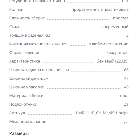
Регулировка подлокотников
нет
Ролики
прорезиненные пластиковые
Сложность сборки
простая
Стиль
современный
Толщина сиденья, см
3
Фиксация механизма качания
в любом положении
Форма сиденья
квадратная
Характеристика
бежевый (22039)
Ширина и длина основания, см
68
Ширина сиденья, см
47
Ширина упаковки
48
Материал обивки
сетка
Подлокотники
да
Артикул
LMR-111F_CH-M_MSH-beige
Механизм качания
да
Размеры