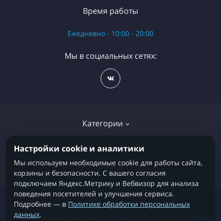
Время работы
Ежедневно - 10:00 - 20:00
Мы в социальных сетях:
Категории
Настройки cookie и аналитики
Детские кровати
Мы используем необходимые cookie для работы сайта,
Информация
корзины и безопасности. С вашего согласия
Детские матрасы
подключаем Яндекс.Метрику и Вебвизор для анализа
поведения посетителей и улучшения сервиса.
Диваны и кресла-кровати
Информация о доставке
Подробнее — в
Политике обработки персональных
Детскиекроватки.рф © 2016 - 2026
Спальные принадлежности
данных
.
ИП Чебунин Дмитрий Викторович ИНН 370605928118
О нас