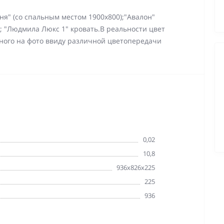
ня" (со спальным местом 1900х800);"Авалон"
; "Людмила Люкс 1" кровать.В реальности цвет
ного на фото ввиду различной цветопередачи
0,02
10,8
936х826х225
225
936