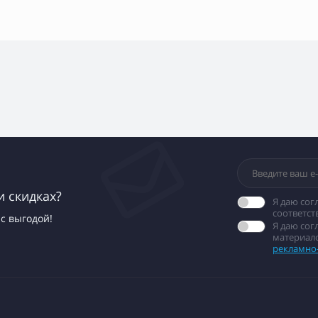
и скидках?
Я даю сог
соответст
с выгодой!
Я даю со
материало
рекламно